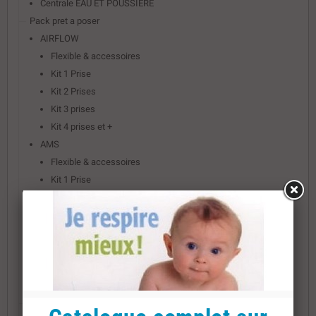
Centrale EAU ET POUSSIERE
Pack pret a poser
AIRFLOW
Flexible & accessoires
Kit 1 Prise
Kit 2 Prises
Kit 3 prises
Kit 4 prises et +
AMS
Flexible & accessoires
Kit 1 Prise
Kit 2 Prises
Kit 3 prises
Kit 4 prises et +
HD SANS SAC
Flexible & accessoires
EAU ET POUSSIERE
ASPIRATION AIRFLOW