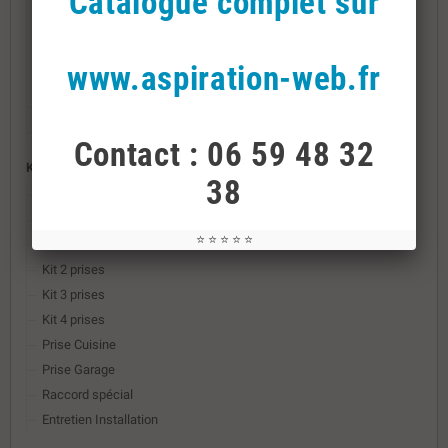
Catalogue complet sur
ASPIRATION 1400
ASPIRATION 1600
ASPIRATION 2100
www.aspiration-web.fr
Airflow " sans fil "
SANS SAC - SANS FILTRE
REJET ÉGOUT ASPIRATION LIQUIDE
Contact : 06 59 48 32
Kit installation
38
Pvc spécial Aspirateur
Raccords Pvc
⭐ ⭐ ⭐ ⭐ ⭐
Kit 1 Prise
Kit 2 prises
Kit 3 prises
Kit 4 prises
Prise Cuisine
Prise Garage
Raccord spécial
Entretien Installation