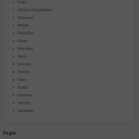
Eolys
Général d'aspiration
Globovac
Nilfisk
Plastiflex
Puzer
Rétraflex
Sach
Soluvac
Tréma
Tubo
Turbix
Unelvent
Vacuflo
Vacuplay
Pages