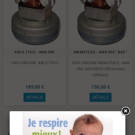
496.3.719/2 - AMS 300
MKM3703/2 - AMS 550 " BAS "
100% ORIGINE 496.3.719/2
100% ORIGINE MKM3703/2 - AMS
550 -ASPIDECO 550 (moteur
inférieur)
189,00 €
150,00 €
DÉTAILS
DÉTAILS