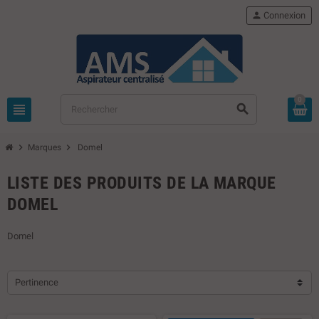
person
Connexion
0
view_headline
search
chevron_right
chevron_right
Marques
Domel
LISTE DES PRODUITS DE LA MARQUE
DOMEL
Domel
Pertinence