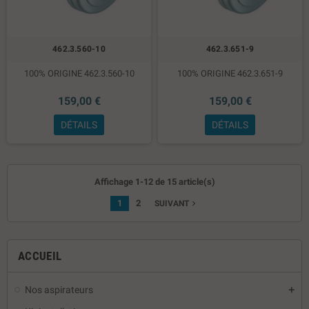
462.3.560-10
462.3.651-9
100% ORIGINE 462.3.560-10
100% ORIGINE 462.3.651-9
159,00 €
159,00 €
DÉTAILS
DÉTAILS
Affichage 1-12 de 15 article(s)
1
2
navigate_next
SUIVANT
ACCUEIL
Nos aspirateurs