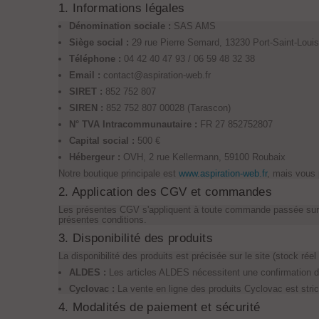
1. Informations légales
Dénomination sociale :
SAS AMS
Siège social :
29 rue Pierre Semard, 13230 Port-Saint-Loui
Téléphone :
04 42 40 47 93 / 06 59 48 32 38
Email :
contact@aspiration-web.fr
SIRET :
852 752 807
SIREN :
852 752 807 00028 (Tarascon)
N° TVA Intracommunautaire :
FR 27 852752807
Capital social :
500 €
Hébergeur :
OVH, 2 rue Kellermann, 59100 Roubaix
Notre boutique principale est
www.aspiration-web.fr
, mais vous 
2. Application des CGV et commandes
Les présentes CGV s'appliquent à toute commande passée sur l'
présentes conditions.
3. Disponibilité des produits
La disponibilité des produits est précisée sur le site (stock réel
ALDES :
Les articles ALDES nécessitent une confirmation d
Cyclovac :
La vente en ligne des produits Cyclovac est stric
4. Modalités de paiement et sécurité