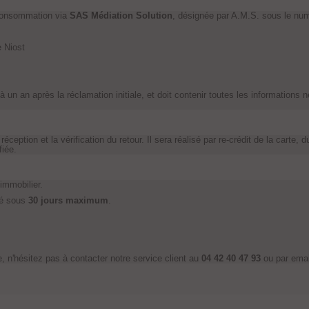
 consommation via
SAS Médiation Solution
, désignée par A.M.S. sous le n
e Niost
à un an après la réclamation initiale, et doit contenir toutes les informations
 réception et la vérification du retour. Il sera réalisé par re-crédit de la car
fiée.
immobilier.
sé sous
30 jours maximum
.
 n'hésitez pas à contacter notre service client au
04 42 40 47 93
ou par ema