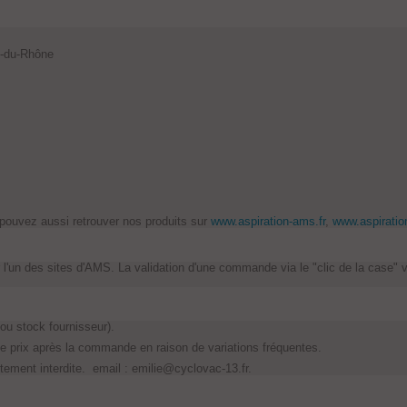
s-du-Rhône
pouvez aussi retrouver nos produits sur
www.aspiration-ams.fr
,
www.aspiratio
un des sites d'AMS. La validation d'une commande via le "clic de la case" va
 ou stock fournisseur).
e prix après la commande en raison de variations fréquentes.
tement interdite. email :
emilie@cyclovac-13.fr
.