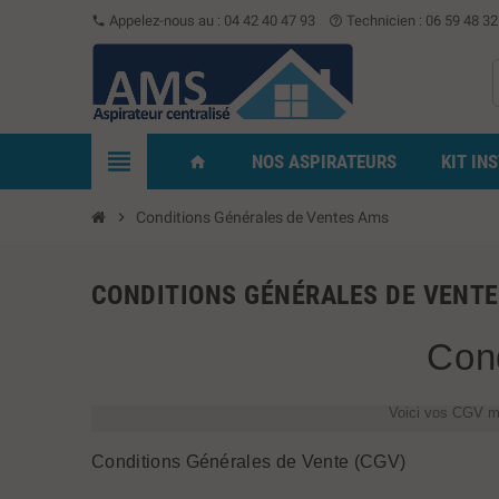
Appelez-nous au :
04 42 40 47 93
Technicien :
06 59 48 32
phone
help_outline
view_headline
NOS ASPIRATEURS
KIT IN
home
chevron_right
Conditions Générales de Ventes Ams
CONDITIONS GÉNÉRALES DE VENT
Con
Voici vos CGV mi
Conditions Générales de Vente (CGV)