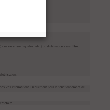
d'un an sauf indication .
ssière fine, liquides, etc.) ou d'utilisation sans filtre.
utilisation.
isons vos informations uniquement pour le fonctionnement de
estataire.