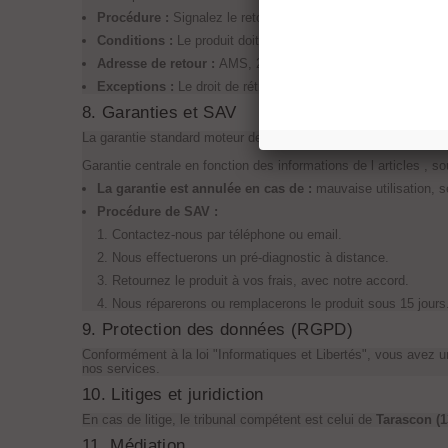
Procédure :
Signalez le retour via votre compte client puis
Conditions :
Le produit doit être neuf, complet, et retourné à
Adresse de retour :
AMS, 29 rue Pierre Semard, 13230 Port
Exceptions :
Le droit de rétractation ne s'applique pas aux
8. Garanties et SAV
La garantie standard moteur de remplacement est d'
un an
, réd
Garantie centrale en fonction des informations de l articles , 
La garantie est annulée en cas de :
mauvaise utilisation, s
Procédure de SAV :
Contactez-nous par téléphone ou email.
Nous effectuerons un pré-diagnostic à distance.
Retournez le produit à vos frais, avec notre accord.
Nous réparerons ou remplacerons le produit sous 15 jours.
9. Protection des données (RGPD)
Conformément à la loi "Informatiques et Libertés", vous avez u
nos services.
10. Litiges et juridiction
En cas de litige, le tribunal compétent est celui de
Tarascon (1
11. Médiation