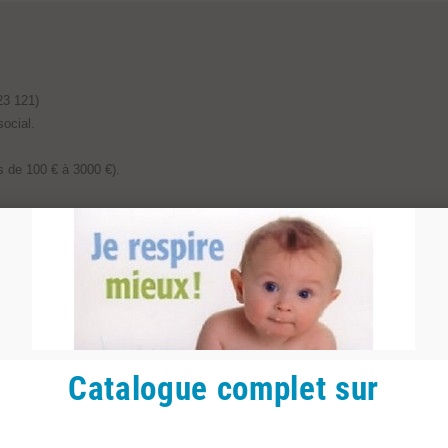
23 121)
ocial.
s de 100 € à 3000 €).
er la commande. Des contrôles anti-fraude peuvent être effectués. Le client 
de
24h à 3 semaines
en fonction de la disponibilité. La livraison est possib
endez-vous
, à l'adresse du siège social : 29 rue Pierre Semard, 13230 Port-S
Catalogue complet sur
contrat due à un cas de force majeure.
éception de votre commande pour vous rétracter.