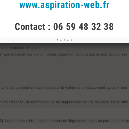
www.aspiration-web.fr
 contactez-nous.
 vos frais.
-Saint-Louis-du-Rhône.
Contact : 06 59 48 32 38
 biens personnalisés ou aux services dont l'exécution a commencé.
uite à
6 mois
pour un usage professionnel. Le moteur bénéficie d'une garantie 
⭐ ⭐ ⭐ ⭐ ⭐
souvent 5 ans ou 10 ans .
errage excessif des vis du moteur, aspiration de substances non appropriées (pou
 Une décote peut être appliquée sur la valeur de remplacement après 9 mois d'
n droit d'accès, de rectification et de suppression de vos données. Nous util
3)
. La vente peut être annulée en cas de litige ouvert avec un partenaire ou pr