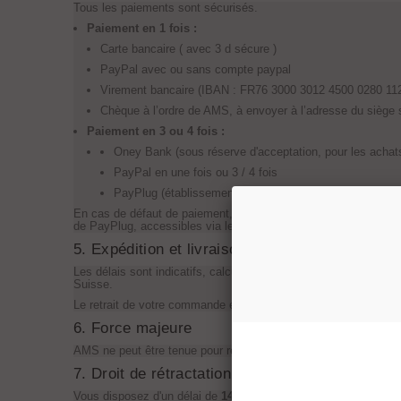
Tous les paiements sont sécurisés.
Paiement en 1 fois :
Carte bancaire ( avec 3 d sécure )
PayPal avec ou sans compte paypal
Virement bancaire (IBAN : FR76 3000 3012 4500 0280 11
Chèque à l’ordre de AMS, à envoyer à l’adresse du siège s
Paiement en 3 ou 4 fois :
Oney Bank (sous réserve d'acceptation, pour les achat
PayPal en une fois ou 3 / 4 fois
PayPlug (établissement agréé Banque de France).
En cas de défaut de paiement, AMS se réserve le droit d'annul
de PayPlug, accessibles via leurs liens respectifs.
5. Expédition et livraison
Les délais sont indicatifs, calculés en jours ouvrés. Ils varient 
Suisse.
Le retrait de votre commande est possible,
uniquement sur r
6. Force majeure
AMS ne peut être tenue pour responsable de l'inexécution d'un 
7. Droit de rétractation
Vous disposez d'un délai de
14 jours francs
à compter de la r