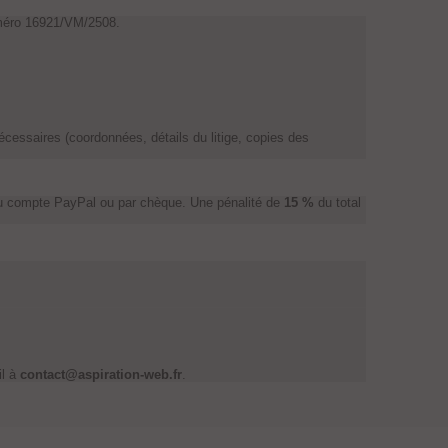
uméro 16921/VM/2508.
 nécessaires (coordonnées, détails du litige, copies des
te, du compte PayPal ou par chèque. Une pénalité de
15 %
du total
il à
contact@aspiration-web.fr
.