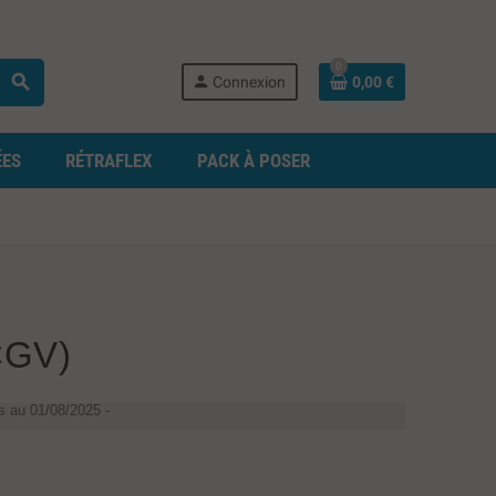
0
search
person
Connexion
0,00 €
ÉES
RÉTRAFLEX
PACK À POSER
CGV)
s au 01/08/2025 -