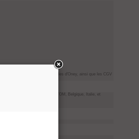
accepte les CGV et mentions légales d'Oney, ainsi que les CGV
le en France métropolitaine, DOM-TOM, Belgique, Italie, et
aint-Louis-du-Rhône.