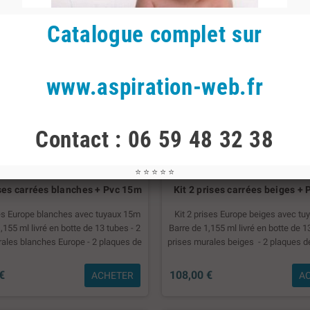
Catalogue complet sur
www.aspiration-web.fr
Contact : 06 59 48 32 38
⭐ ⭐ ⭐ ⭐ ⭐
ises carrées blanches + Pvc 15m
Kit 2 prises carrées beiges +
ses Europe blanches avec tuyaux 15m
Kit 2 prises Europe beiges avec t
,155 ml livré en botte de 13 tubes - 2
Barre de 1,155 ml livré en botte de 1
rales blanches Europe - 2 plaques de
prises murales beiges - 2 plaques 
 - 2 Coudes 90° courts - 6 Coudes
- 2 Coudes 90° courts - 6 Coudes 90°
 FF - 1 té 90° - 2 Coudes 45° FF - 6
té 90° - 2 Coudes 45° FF - 6 man
€
108,00 €
ACHETER
A
4 colliers - 1 tube de colle 60ml - 15
colliers - 1 tube de colle 60ml - 15 ml
de fil - 1 manuel d'installation
manuel d'installation