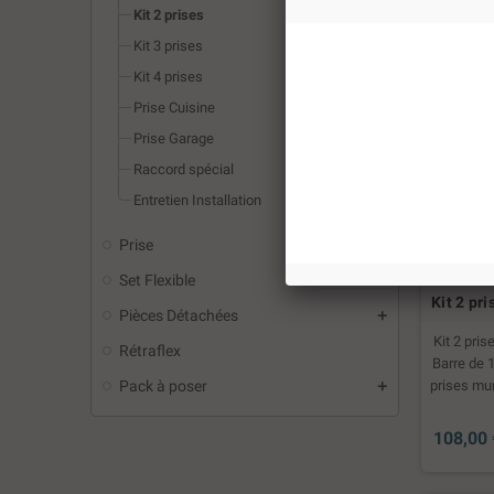
Kit 2 prises
Kit 3 prises
Kit 4 prises
Prise Cuisine
Prise Garage
Raccord spécial
Entretien Installation
Prise
Set Flexible
Kit 2 pr
Pièces Détachées
Kit 2 pri
Rétraflex
Barre de 1
prises mu
Pack à poser
montage
90°long
108,00 
manchons- 
ml 