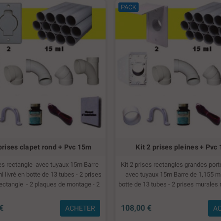
PACK
 prises clapet rond + Pvc 15m
Kit 2 prises pleines + Pvc
ses rectangle avec tuyaux 15m Barre
Kit 2 prises rectangles grandes port
l livré en botte de 13 tubes - 2 prises
avec tuyaux 15m Barre de 1,155 ml 
ectangle - 2 plaques de montage - 2
botte de 13 tubes - 2 prises murales
° courts - 6 Coudes 90°long FF - 1 té
- 2 plaques de montage - 2 Coudes 
udes 45° FF - 6 manchons- 4 colliers -
- 6 Coudes 90°long FF - 1 té 90° - 2
€
108,00 €
ACHETER
A
 colle 60ml - 15 ml de fil - 1 manuel
FF - 6 manchons- 4 colliers - 1 tube