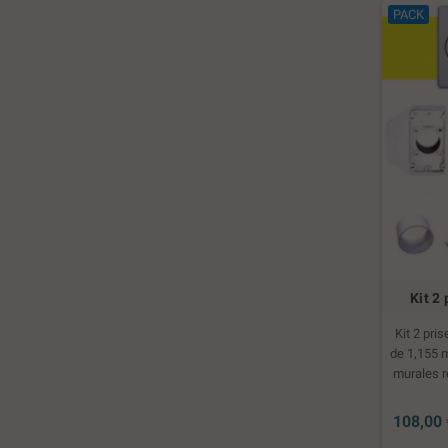
PACK
Kit 2
Kit 2 pri
de 1,155 m
murales r
Coudes 90
90° - 2 Co
108,00 
1 tube de