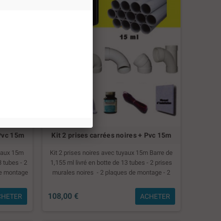
 Pvc 15m
Kit 2 prises carrées noires + Pvc 15m
uyaux 15m
Kit 2 prises noires avec tuyaux 15m Barre de
3 tubes - 2
1,155 ml livré en botte de 13 tubes - 2 prises
de montage
murales noires - 2 plaques de montage - 2
long FF - 1
Coudes 90° courts - 6 Coudes 90°long FF - 1 té
chons- 4
90° - 2 Coudes 45° FF - 6 manchons- 4 colliers -
108,00 €
CHETER
ACHETER
 de fil - 1
1 tube de colle 60ml - 15 ml de fil - 1 manuel
d'installation