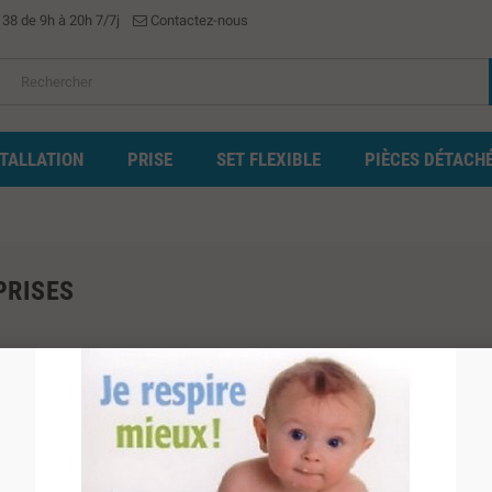
 38 de 9h à 20h 7/7j
Contactez-nous
STALLATION
PRISE
SET FLEXIBLE
PIÈCES DÉTACH
 PRISES
uits.
Trier par :
Pertinence
PACK