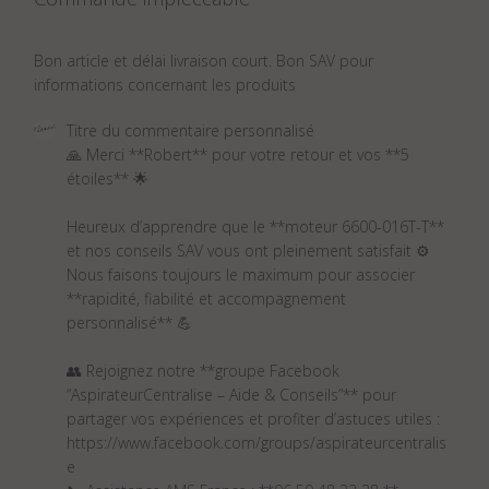
Bon article et délai livraison court. Bon SAV pour
informations concernant les produits
Commentaires
Titre du commentaire personnalisé
du
🙏 Merci **Robert** pour votre retour et vos **5 
propriétaire
étoiles** 🌟

du
magasin
Heureux d’apprendre que le **moteur 6600-016T-T** 
sur
et nos conseils SAV vous ont pleinement satisfait ⚙️

l'examen
Nous faisons toujours le maximum pour associer 
par
**rapidité, fiabilité et accompagnement 
Titre
personnalisé** 💪

du
commentaire
👥 Rejoignez notre **groupe Facebook 
personnalisé
“AspirateurCentralise – Aide & Conseils”** pour 
le
partager vos expériences et profiter d’astuces utiles :

Mon
https://www.facebook.com/groups/aspirateurcentralis
Nov
e
