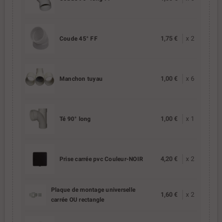
1,75 €
x
2
Coude 45° FF
1,00 €
x
6
Manchon tuyau
1,00 €
x
1
Té 90° long
4,20 €
x
2
Prise carrée pvc Couleur-NOIR
Plaque de montage universelle
1,60 €
x
2
carrée OU rectangle