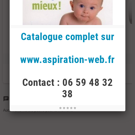
Catalogue complet sur
www.aspiration-web.fr
Coude 90° court
Coude 90° long FF
1,00 €
1,00 €
Contact : 06 59 48 32
38
Commentaires
(0)
chat
⭐ ⭐ ⭐ ⭐ ⭐
Aucun avis n'a été publié pour le moment.