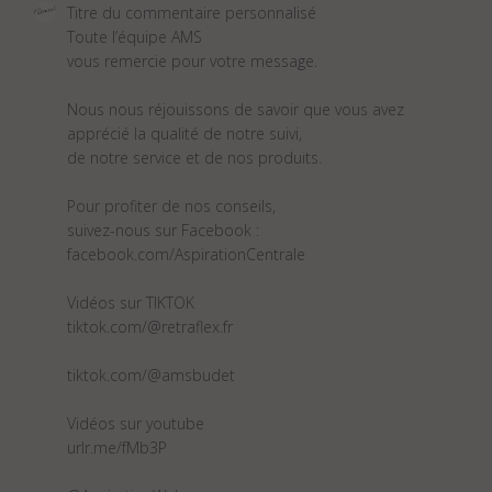
Commentaires
Titre du commentaire personnalisé
du
Toute l’équipe AMS 

propriétaire
vous remercie pour votre message. 

du
magasin
Nous nous réjouissons de savoir que vous avez 
sur
apprécié la qualité de notre suivi, 

l'examen
de notre service et de nos produits. 

par
Titre
Pour profiter de nos conseils, 

du
suivez-nous sur Facebook :

commentaire
facebook.com/AspirationCentrale

personnalisé
le
Vidéos sur TIKTOK 

Tue
tiktok.com/@retraflex.fr

May
17
tiktok.com/@amsbudet

2022
Vidéos sur youtube 

urlr.me/fMb3P
