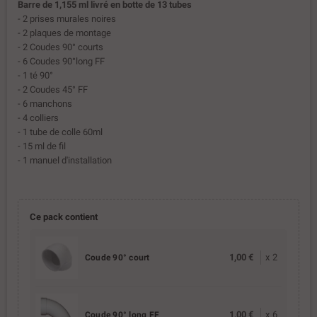
Barre de 1,155 ml livré en botte de 13 tubes
- 2 prises murales noires
- 2 plaques de montage
- 2 Coudes 90° courts
- 6 Coudes 90°long FF
- 1 té 90°
- 2 Coudes 45° FF
- 6 manchons
- 4 colliers
- 1 tube de colle 60ml
- 15 ml de fil
- 1 manuel d'installation
Ce pack contient
1,00 €
x
2
Coude 90° court
1,00 €
x
6
Coude 90° long FF