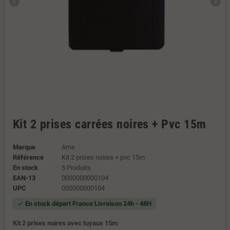
chevron_left
chevron_right
Kit 2 prises carrées noires + Pvc 15m
Marque
Ams
Référence
Kit 2 prises noires + pvc 15m
En stock
5 Produits
EAN-13
0000000000104
UPC
000000000104
En stock départ France Livraison 24h - 48H
check
Kit 2 prises noires avec tuyaux 15m