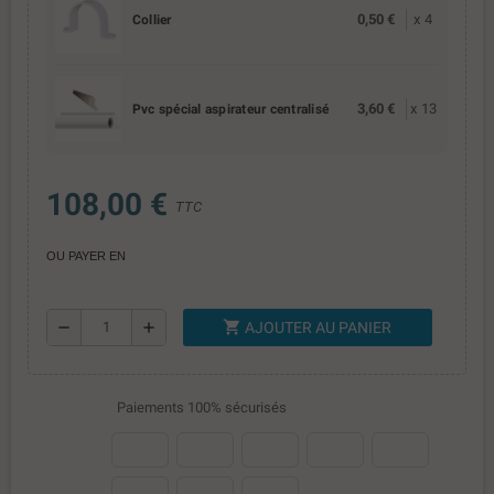
0,50 €
x
4
Collier
3,60 €
x
13
Pvc spécial aspirateur centralisé
108,00 €
TTC
OU PAYER EN
shopping_cart
remove
add
AJOUTER AU PANIER
Paiements 100% sécurisés