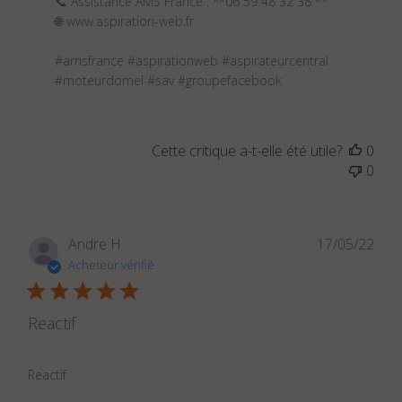
03
📞 Assistance AMS France : **06 59 48 32 38 **

2025
🌐 
www.aspiration-web.fr
#amsfrance #aspirationweb #aspirateurcentral 
#moteurdomel #sav #groupefacebook
Cette critique a-t-elle été utile?
0
0
Dat
Andre H.
17/05/22
de
Acheteur vérifié
publ
Reactif
Reactif