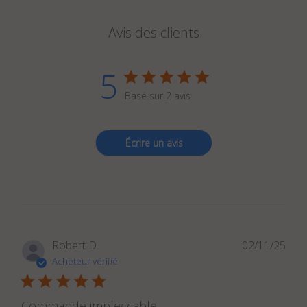
Avis des clients
5
Basé sur 2 avis
Écrire un avis
Dat
Robert D.
02/11/25
de
Acheteur vérifié
publ
Commande impleccable