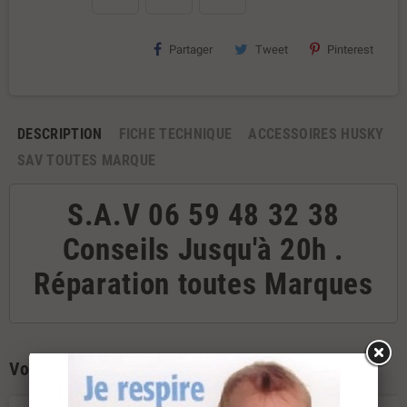
Partager
Tweet
Pinterest
DESCRIPTION
FICHE TECHNIQUE
ACCESSOIRES HUSKY
SAV TOUTES MARQUE
S.A.V 06 59 48 32 38
Conseils Jusqu'à 20h .
Réparation toutes Marques
Vous aimerez aussi