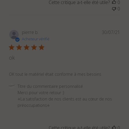
Cette critique a-t-elle été utile?
0
commentaire
0
personnalisé
le
Wed
Nov
Dat
pierre b.
30/07/21
16
de
Acheteur vérifié
2022
publ
ok
OK tout le matériel était conforme à mes besoins
Commentaires
Titre du commentaire personnalisé
du
Merci pour votre retour :)

propriétaire
⭐La satisfaction de nos clients est au cœur de nos 
du
préoccupations⭐
magasin
sur
l'examen
Cette critique a-t-elle été utile?
0