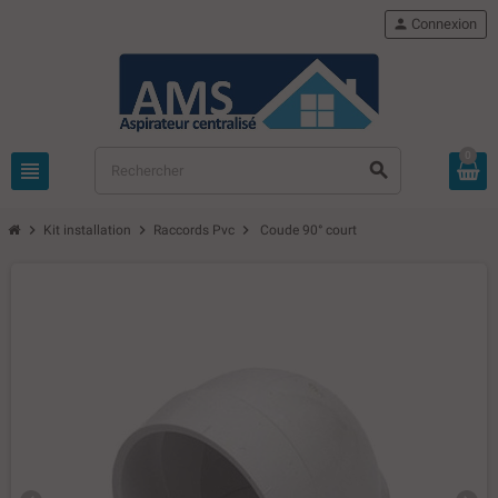
person
Connexion
0
view_headline
search
chevron_right
chevron_right
chevron_right
Kit installation
Raccords Pvc
Coude 90° court