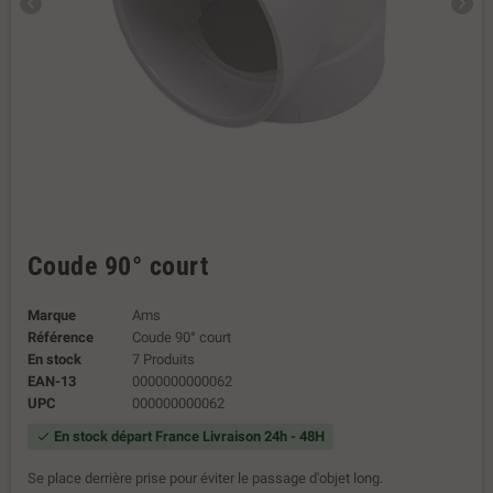
chevron_left
chevron_right
Coude 90° court
Marque
Ams
Référence
Coude 90° court
En stock
7 Produits
EAN-13
0000000000062
UPC
000000000062
En stock départ France Livraison 24h - 48H
check
Se place derrière prise pour éviter le passage d'objet long.