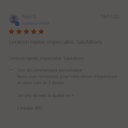
Dat
Yvon G.
16/11/22
de
Acheteur vérifié
publ
Livraison rapide, impeccable. Salutations
Livraison rapide, impeccable. Salutations
Commentaires
Titre du commentaire personnalisé
du
Nous vous remercions pour votre retour d'expérience 

propriétaire
et votre note de 5 étoiles 

du
magasin
Les prix du web la qualité en + 

sur
l'examen
L'équipe AMS
par
Titre
du