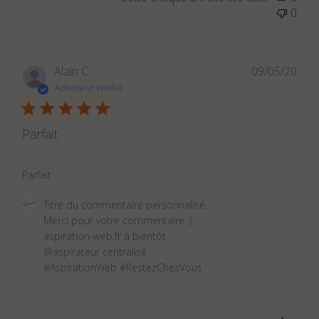
par
0
Titre
du
commentaire
personnalisé
Dat
Alain C.
09/05/20
le
de
Acheteur vérifié
Sat
publ
Jul
31
Parfait
2021
Parfait
Commentaires
Titre du commentaire personnalisé
du
Merci pour votre commentaire :) 

propriétaire
aspiration-web.fr à bientôt

du
@aspirateur centralisé 

magasin
#AspirationWeb #RestezChezVous
sur
l'examen
par