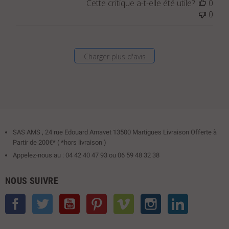
Cette critique a-t-elle été utile?
0
Titre
0
du
commentaire
personnalisé
le
Charger plus d'avis
Sun
May
10
2020
SAS AMS , 24 rue Edouard Amavet 13500 Martigues Livraison Offerte à
Partir de 200€* ( *hors livraison )
Appelez-nous au : 04 42 40 47 93 ou 06 59 48 32 38
NOUS SUIVRE
Facebook
Twitter
YouTube
Pinterest
Vimeo
Instagram
LinkedIn