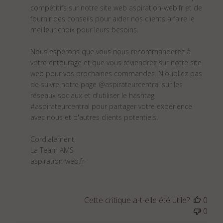
l'examen
compétitifs sur notre site web aspiration-web.fr et de 
par
fournir des conseils pour aider nos clients à faire le 
Titre
meilleur choix pour leurs besoins.

du
commentaire
Nous espérons que vous nous recommanderez à 
personnalisé
votre entourage et que vous reviendrez sur notre site 
le
web pour vos prochaines commandes. N'oubliez pas 
Thu
de suivre notre page @aspirateurcentral sur les 
Feb
réseaux sociaux et d'utiliser le hashtag 
09
#aspirateurcentral pour partager votre expérience 
2023
avec nous et d'autres clients potentiels.

Cordialement,

La Team AMS

aspiration-web.fr
Cette critique a-t-elle été utile?
0
0