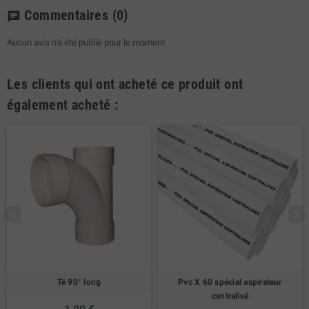
Commentaires
(0)
chat
Aucun avis n'a été publié pour le moment.
Les clients qui ont acheté ce produit ont
également acheté :
Té 90° long
Pvc X 60 spécial aspirateur
centralisé