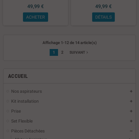
49,99 €
49,99 €
ACHETER
DÉTAILS
Affichage 1-12 de 14 article(s)
1
2
navigate_next
SUIVANT
ACCUEIL
Nos aspirateurs
Kit installation
Prise
Set Flexible
Pièces Détachées