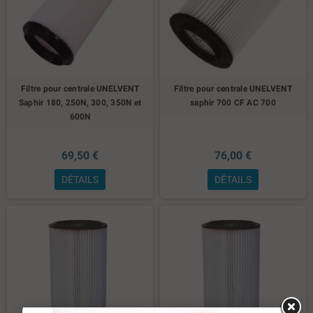
Filtre pour centrale UNELVENT
Filtre pour centrale UNELVENT
Saphir 180, 250N, 300, 350N et
saphir 700 CF AC 700
600N
69,50 €
76,00 €
DÉTAILS
DÉTAILS