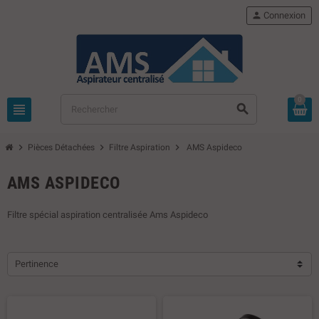
person
Connexion
0
view_headline
search
chevron_right
chevron_right
chevron_right
Pièces Détachées
Filtre Aspiration
AMS Aspideco
AMS ASPIDECO
Filtre spécial aspiration centralisée Ams Aspideco
Pertinence