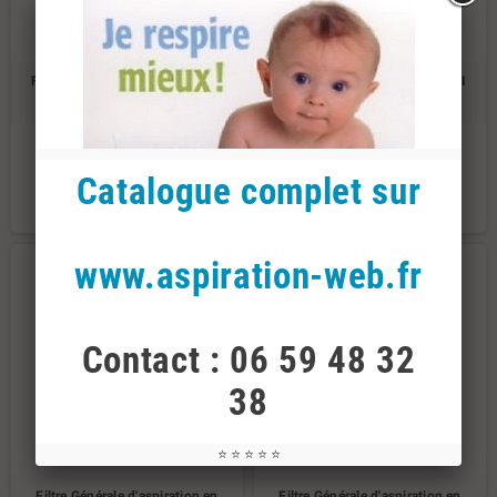
Filtre centrales d'aspiration VCI
Filtre centrales d'aspiration VCI
cellulose
polyester
29,90 €
51,60 €
Catalogue complet sur
DÉTAILS
DÉTAILS
www.aspiration-web.fr
Contact : 06 59 48 32
38
⭐ ⭐ ⭐ ⭐ ⭐
Filtre Générale d'aspiration en
Filtre Générale d'aspiration en