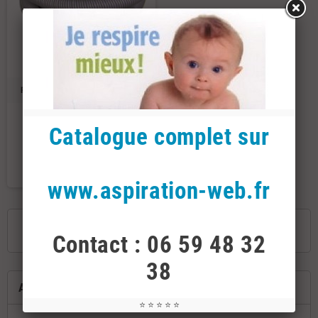
Rallonge flexible 3M - 4M- 5M
Rallonge flexible on off
Catalogue complet sur
59,90 €
DÉTAILS
www.aspiration-web.fr
Affichage 1-3 de 3 article(s)
Contact : 06 59 48 32
38
ACCUEIL
⭐ ⭐ ⭐ ⭐ ⭐