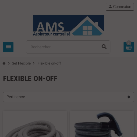
person
Connexion
0
view_headline
search
chevron_right
chevron_right
Set Flexible
Flexible on-off
FLEXIBLE ON-OFF
Pertinence