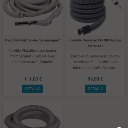
Flexible Plastiflex toutes marques*
Flexible Universel ON OFF toutes
marques*
Flexible Plastiflex avec bouton
marche/arrêt - Flexible avec
Flexible Universel avec bouton
interrupteur Arrêt /Marche-
marche/arrêt
- Flexible avec
Disponible en 7.60m / 9.10m /
interrupteur Arrêt /Marche -
10.60m / 12.20m / 15.25m
Disponible en 8m / 9m / 10m / 12m
111,00 €
96,00 €
/ 15m
DÉTAILS
DÉTAILS