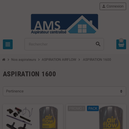
person
Connexion
0
view_headline
search
chevron_right
chevron_right
chevron_right
Nos aspirateurs
ASPIRATION AIRFLOW
ASPIRATION 1600
ASPIRATION 1600
Pertinence
PROMO !
PACK