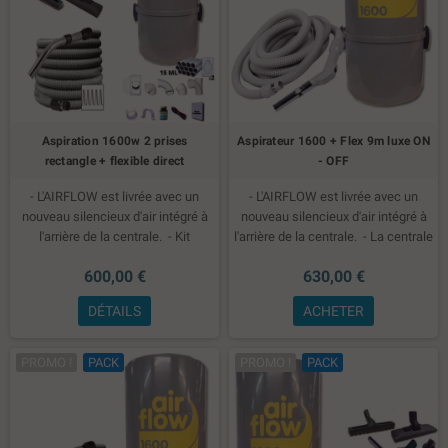
Aspiration 1600w 2 prises
Aspirateur 1600 + Flex 9m luxe ON
rectangle + flexible direct
- OFF
- L'AIRFLOW est livrée avec un
- L'AIRFLOW est livrée avec un
nouveau silencieux d'air intégré à
nouveau silencieux d'air intégré à
l'arrière de la centrale.
- Kit
l'arrière de la centrale.
- La centrale
installation 2 prises
- Set de
est équipée d'un moteur Truflow
600,00 €
630,00 €
nettoyage plus flexible standard
particulièrement silencieux.
DÉTAILS
ACHETER
PROMO !
PACK
PROMO !
PACK