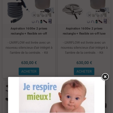
Aspiration 1600w 2 prises
Aspiration 1600w 2 prises
rectangle + flexible on-off
rectangle + flexible on-off luxe
- L'AIRFLOW est livrée avec un
- L'AIRFLOW est livrée avec un
nouveau silencieux d'air intégré à
nouveau silencieux d'air intégré à
l'arrière de la centrale.
- Kit
l'arrière de la centrale.
- Kit
installation 2 prises
- Set de
installation 2 prises
- Set de
630,00 €
630,00 €
nettoyage plus flexible on - off
nettoyage plus flexible on - off luxe
ACHETER
ACHETER