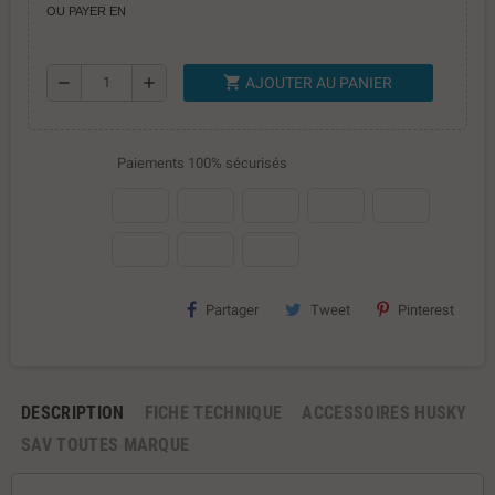
OU PAYER EN
shopping_cart
remove
add
AJOUTER AU PANIER
Paiements 100% sécurisés
Partager
Tweet
Pinterest
DESCRIPTION
FICHE TECHNIQUE
ACCESSOIRES HUSKY
SAV TOUTES MARQUE