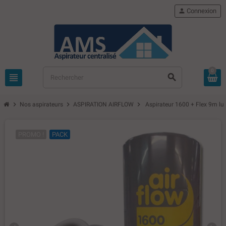
person
Connexion
0
view_headline
search
chevron_right
chevron_right
chevron_right
Nos aspirateurs
ASPIRATION AIRFLOW
Aspirateur 1600 + Flex 9m lu
PROMO !
PACK