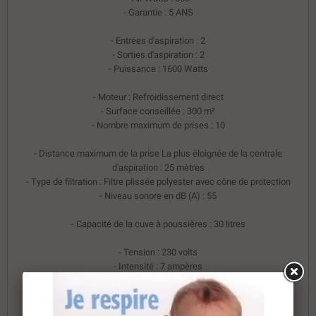
- Garantie : 5 ANS
- Entrées d'aspiration : 2
- Sorties d'aspiration : 2
- Puissance : 1600 Watts
- Moteur : Refroidissement direct
- Surface conseillée : 300 m²
- Nombre maximum de prises : 10
- Distance maximum de la prise La plus éloignée de la centrale
d'aspiration : 25 mètres
- Type de filtration : Filtre plissée polyester avec cône de protection
- Niveau sonore en dB (A) : 55
- Capacité de la cuve à poussières : 30 litres
- Tension : 230 volts
- Intensité : 7 ampères
- Hauteur : 75 cm
- Diamètre : 30 cm
- Poids : 10 kg