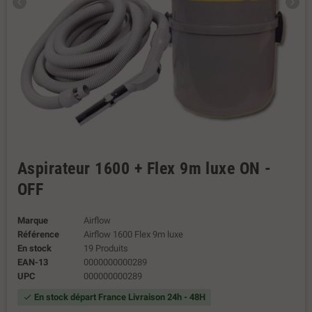
chevron_left
chevron_right
Aspirateur 1600 + Flex 9m luxe ON -
OFF
Marque
Airflow
Référence
Airflow 1600 Flex 9m luxe
En stock
19 Produits
EAN-13
0000000000289
UPC
000000000289
En stock départ France Livraison 24h - 48H
check