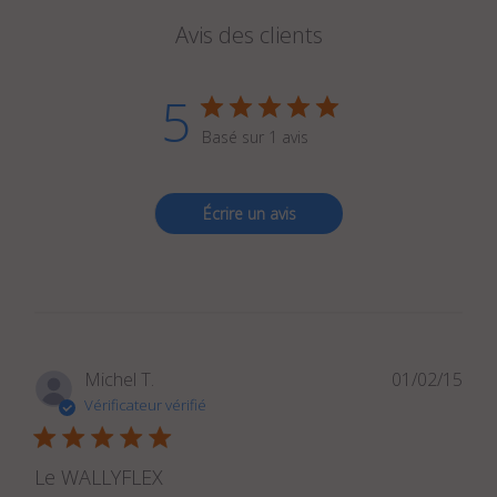
Avis des clients
5
Basé sur 1 avis
Écrire un avis
Dat
Michel T.
01/02/15
de
Vérificateur vérifié
publ
Le WALLYFLEX