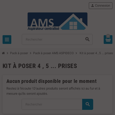
person
Connexion
0
view_headline
search
chevron_right
chevron_right
chevron_right
Pack à poser
Pack à poser AMS ASPIDECO
Kit à poser 4 , 5 ... prises
KIT À POSER 4 , 5 ... PRISES
Aucun produit disponible pour le moment
Restez à l'écoute ! D'autres produits seront affichés ici au fur et à
mesure qu'ils seront ajoutés.
search