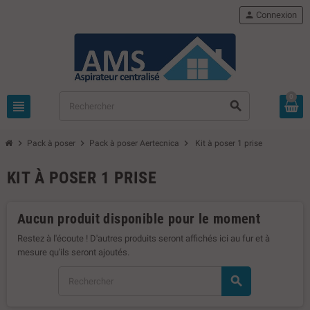
person
Connexion
0
view_headline
search
chevron_right
chevron_right
chevron_right
Pack à poser
Pack à poser Aertecnica
Kit à poser 1 prise
KIT À POSER 1 PRISE
Aucun produit disponible pour le moment
Restez à l'écoute ! D'autres produits seront affichés ici au fur et à
mesure qu'ils seront ajoutés.
search