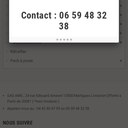
Nos aspirateurs
Contact : 06 59 48 32
Kit installation
38
Prise
Set Flexible
⭐ ⭐ ⭐ ⭐ ⭐
Pièces Détachées
Rétraflex
Pack à poser
SAS AMS , 24 rue Edouard Amavet 13500 Martigues Livraison Offerte à
Partir de 200€* ( *hors livraison )
Appelez-nous au : 04 42 40 47 93 ou 06 59 48 32 38
NOUS SUIVRE