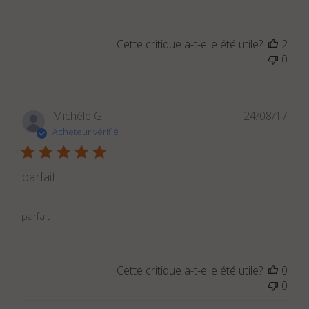
sur
l'examen
par
Cette critique a-t-elle été utile?
2
Titre
0
du
commentaire
personnalisé
le
Dat
Michèle G.
24/08/17
Thu
de
Acheteur vérifié
Jul
publ
23
2020
parfait
parfait
Cette critique a-t-elle été utile?
0
0