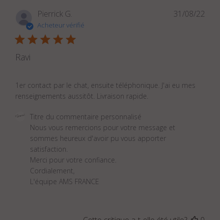
Dat
Pierrick G.
31/08/22
de
Acheteur vérifié
publ
Ravi
1er contact par le chat, ensuite téléphonique. J'ai eu mes
renseignements aussitôt. Livraison rapide.
Commentaires
Titre du commentaire personnalisé
du
Nous vous remercions pour votre message et 
propriétaire
sommes heureux d'avoir pu vous apporter 
du
satisfaction.

magasin
Merci pour votre confiance.

sur
Cordialement,

l'examen
L'équipe AMS FRANCE
par
Titre
du
Cette critique a-t-elle été utile?
0