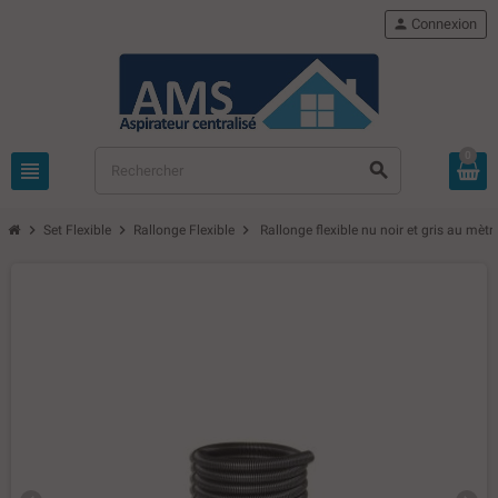
person
Connexion
0
view_headline
search
chevron_right
chevron_right
chevron_right
Set Flexible
Rallonge Flexible
Rallonge flexible nu noir et gris au mètr