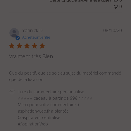
commentaire
0
personnalisé
le
Wed
Aug
Dat
Yannick D.
08/10/20
31
de
Acheteur vérifié
2022
publ
Vraiment très Bien
Que du positif, que se soit au sujet du matériel commandé
que de la livraison
Commentaires
Titre du commentaire personnalisé
du
⭐⭐⭐⭐⭐ cadeau à partir de 99€ ⭐⭐⭐⭐⭐

propriétaire
Merci pour votre commentaire :)

du
aspiration-web.fr à bientôt

magasin
@aspirateur centralisé

sur
#AspirationWeb
l'examen