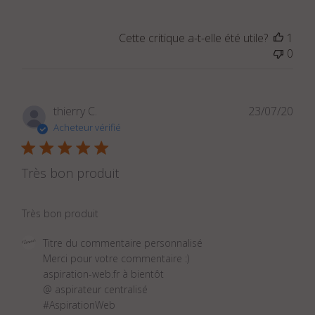
par
Titre
Cette critique a-t-elle été utile?
1
du
0
commentaire
personnalisé
le
Fri
Dat
thierry C.
23/07/20
Oct
de
Acheteur vérifié
09
publ
2020
Très bon produit
Très bon produit
Commentaires
Titre du commentaire personnalisé
du
Merci pour votre commentaire :) 

propriétaire
aspiration-web.fr à bientôt

du
@ aspirateur centralisé 

magasin
#AspirationWeb