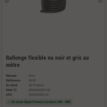
chevron_left
chevron_right
Rallonge flexible nu noir et gris au
mètre
Marque
Ams
Référence
NOIR
En stock
50 Produits
EAN-13
0000000000142
UPC
000000000142
En stock départ France Livraison 24h - 48H
check