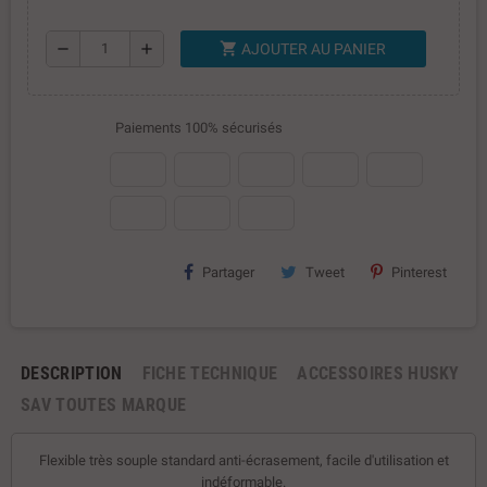
shopping_cart
remove
add
AJOUTER AU PANIER
Paiements 100% sécurisés
Partager
Tweet
Pinterest
DESCRIPTION
FICHE TECHNIQUE
ACCESSOIRES HUSKY
SAV TOUTES MARQUE
Flexible très souple standard anti-écrasement, facile d'utilisation et
indéformable.