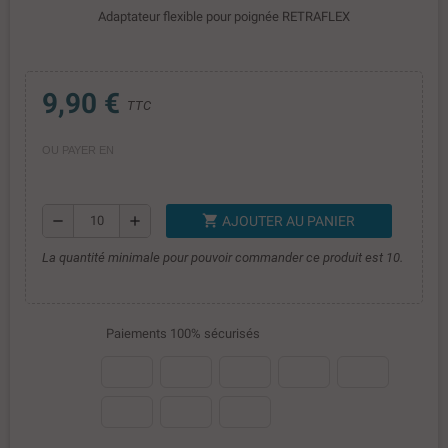
Adaptateur flexible pour poignée RETRAFLEX
9,90 €
TTC
OU PAYER EN
shopping_cart
remove
add
AJOUTER AU PANIER
La quantité minimale pour pouvoir commander ce produit est 10.
Paiements 100% sécurisés