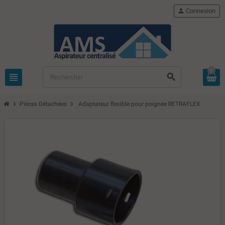
person
Connexion
0
view_headline
search
chevron_right
chevron_right
Pièces Détachées
Adaptateur flexible pour poignée RETRAFLEX