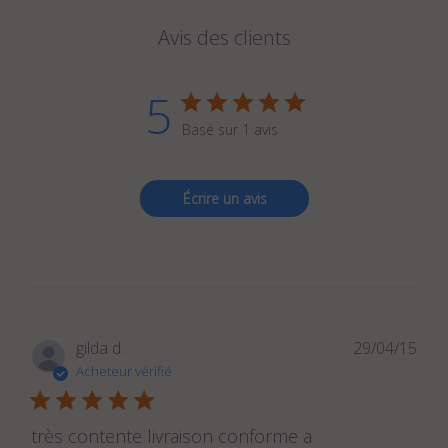
Avis des clients
5
Basé sur 1 avis
Écrire un avis
Dat
gilda d.
29/04/15
de
Acheteur vérifié
publ
très contente livraison conforme a