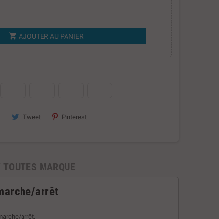
shopping_cart
AJOUTER AU PANIER
Tweet
Pinterest
V TOUTES MARQUE
 marche/arrêt
marche/arrêt.