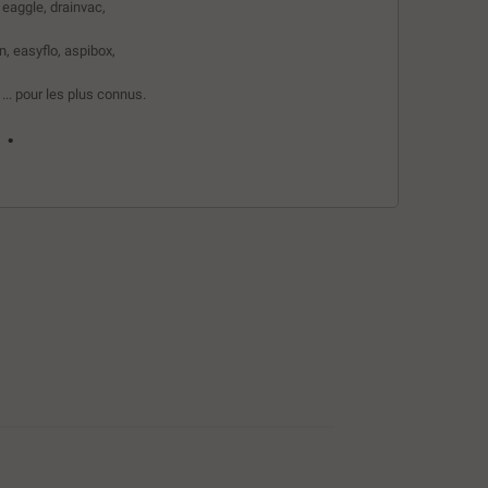
 eaggle, drainvac,
n, easyflo, aspibox,
... pour les plus connus.
.