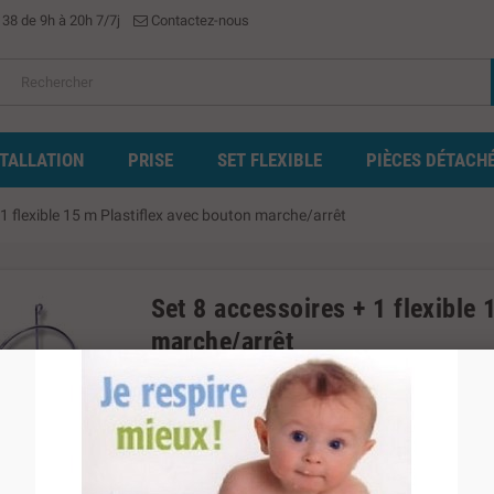
 38 de 9h à 20h 7/7j
Contactez-nous
STALLATION
PRISE
SET FLEXIBLE
PIÈCES DÉTACH
 1 flexible 15 m Plastiflex avec bouton marche/arrêt
Set 8 accessoires + 1 flexible
marche/arrêt
Marque
Ams
Référence
Set 8 accessoires
En stock
10 Produits
EAN-13
0000000000530
UPC
000000000530