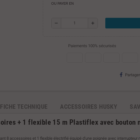
OU PAYER EN
remove
add
Paiements 100% sécurisés
Partager
FICHE TECHNIQUE
ACCESSOIRES HUSKY
SA
oires + 1 flexible 15 m Plastiflex avec bouton
nt 8 accessoires et 1 flexible électrifié équipé d'une poignée avec interrupteur 